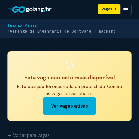
golang
/
br
Vagas →
Início
›
Vagas
›
Gerente de Engenharia de Software - Backend
⏰
Esta vaga não está mais disponível
Esta posição foi encerrada ou preenchida. Confira
as vagas ativas abaixo.
Ver vagas ativas
← Voltar para vagas