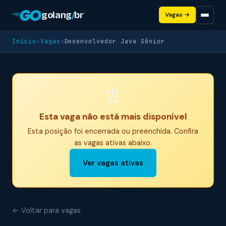
golang
/
br
Vagas →
Início
›
Vagas
›
Desenvolvedor Java Sênior
⏰
Esta vaga não está mais disponível
Esta posição foi encerrada ou preenchida. Confira
as vagas ativas abaixo.
Ver vagas ativas
← Voltar para vagas