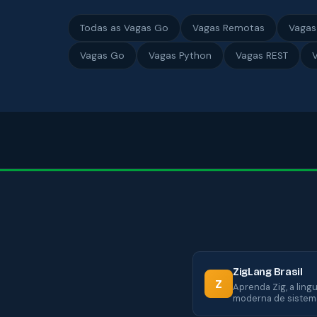
Todas as Vagas Go
Vagas Remotas
Vagas
Vagas Go
Vagas Python
Vagas REST
V
ZigLang Brasil
Z
Aprenda Zig, a lin
moderna de sistem