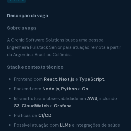
Descrição da vaga
Sobre a vaga
A Orchid Software Solutions busca uma pessoa
Engenheira Fullstack Sênior para atuação remota a partir
da Argentina, Brasil ou Colômbia.
Stack e contexto técnico
Frontend com
React
,
Next.js
e
TypeScript
.
Backend com
Node.js
,
Python
e
Go
.
Infraestrutura e observabilidade em
AWS
, incluindo
S3
,
CloudWatch
e
Grafana
.
Práticas de
CI/CD
.
Possível atuação com
LLMs
e integrações de saúde