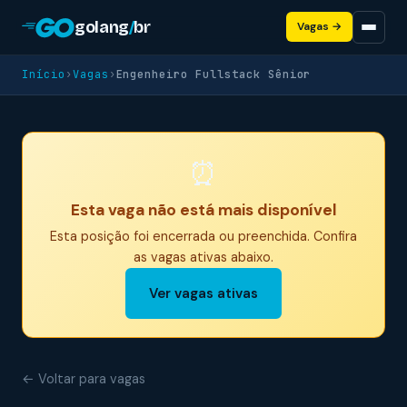
golang
/
br
Vagas →
Início
›
Vagas
›
Engenheiro Fullstack Sênior
⏰
Esta vaga não está mais disponível
Esta posição foi encerrada ou preenchida. Confira
as vagas ativas abaixo.
Ver vagas ativas
← Voltar para vagas