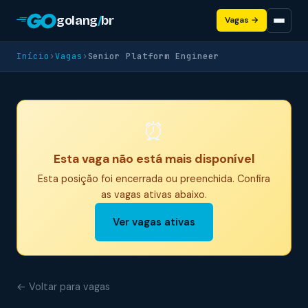
golang
/
br
Vagas →
Início
›
Vagas
›
Senior Platform Engineer
⏰
Esta vaga não está mais disponível
Esta posição foi encerrada ou preenchida. Confira
as vagas ativas abaixo.
Ver vagas ativas
← Voltar para vagas