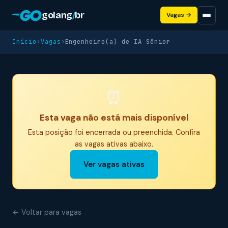
golang
/
br
Vagas →
Início
›
Vagas
›
Engenheiro(a) de IA Sênior
⏰
Esta vaga não está mais disponível
Esta posição foi encerrada ou preenchida. Confira
as vagas ativas abaixo.
Ver vagas ativas
← Voltar para vagas