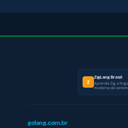
ZigLang Brasil
Z
Aprenda Zig, a lin
moderna de sistem
golang.com.br