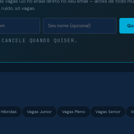
s vagas Go no Brasil direto no seu email — antes de todo m
ruído, só vagas.
Qu
 CANCELE QUANDO QUISER.
 Hibridas
Vagas Junior
Vagas Pleno
Vagas Senior
V