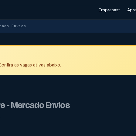
Empresas
Apr
cado Envios
onfira as vagas ativas abaixo.
re - Mercado Envios
o