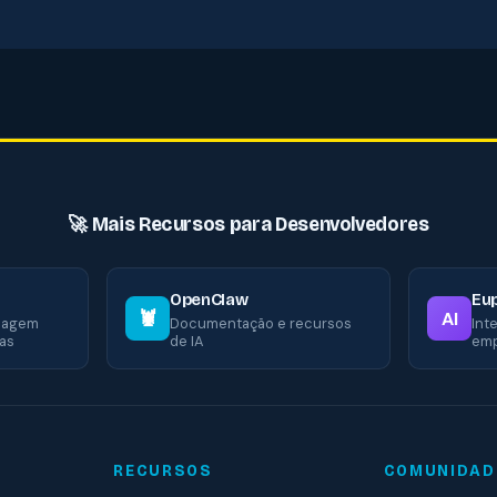
🚀 Mais Recursos para Desenvolvedores
OpenClaw
Eup
🦞
AI
guagem
Documentação e recursos
Inte
as
de IA
emp
RECURSOS
COMUNIDAD