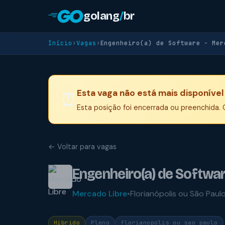
golang
/
br
Início
›
Vagas
›
Engenheiro(a) de Software - Mer
Esta vaga não está mais disponível
⏰
Esta posição foi encerrada ou preenchida. C
← Voltar para vagas
Engenheiro(a) de Softwa
Mercado Libre
•
Florianópolis ou São Paul
Híbrido
Pleno
florianopolis ou sao paulo