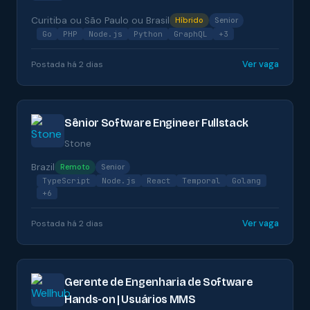
Curitiba ou São Paulo ou Brasil
Híbrido
Senior
Go
PHP
Node.js
Python
GraphQL
+3
Ver vaga
Postada há 2 dias
Sênior Software Engineer Fullstack
Stone
Brazil
Remoto
Senior
TypeScript
Node.js
React
Temporal
Golang
+6
Ver vaga
Postada há 2 dias
Gerente de Engenharia de Software
Hands-on | Usuários MMS