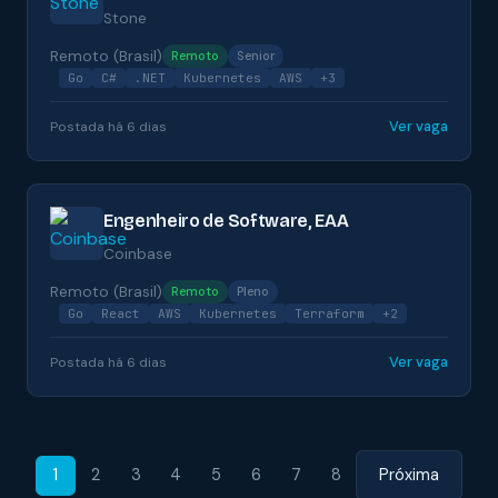
Stone
Remoto (Brasil)
Remoto
Senior
Go
C#
.NET
Kubernetes
AWS
+3
Ver vaga
Postada há 6 dias
Engenheiro de Software, EAA
Coinbase
Remoto (Brasil)
Remoto
Pleno
Go
React
AWS
Kubernetes
Terraform
+2
Ver vaga
Postada há 6 dias
1
2
3
4
5
6
7
8
Próxima