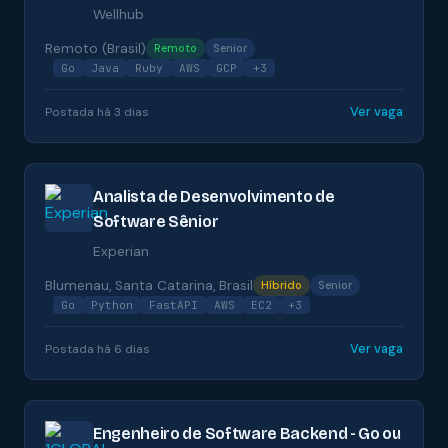
Wellhub
Remoto (Brasil)
Remoto
Senior
Go
Java
Ruby
AWS
GCP
+3
Ver vaga
Postada há 3 dias
Analista de Desenvolvimento de
Software Sênior
Experian
Blumenau, Santa Catarina, Brasil
Híbrido
Senior
Go
Python
FastAPI
AWS
EC2
+3
Ver vaga
Postada há 6 dias
Engenheiro de Software Backend - Go ou