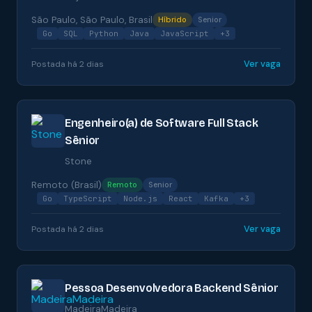
São Paulo, São Paulo, Brasil
Híbrido
Senior
Go
SQL
Python
Java
JavaScript
+3
Ver vaga
Postada há 2 dias
Engenheiro(a) de Software Full Stack
Sênior
Stone
Remoto (Brasil)
Remoto
Senior
Go
TypeScript
Node.js
React
Kafka
+3
Ver vaga
Postada há 2 dias
Pessoa Desenvolvedora Backend Sênior
MadeiraMadeira