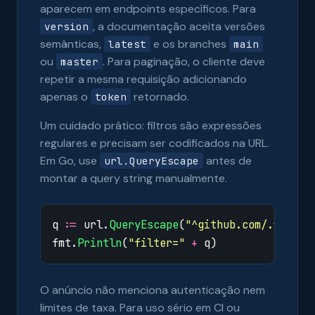
aparecem em endpoints específicos. Para
, a documentação aceita versões
version
semânticas,
e os branches
latest
main
ou
. Para paginação, o cliente deve
master
repetir a mesma requisição adicionando
apenas o
retornado.
token
Um cuidado prático: filtros são expressões
regulares e precisam ser codificados na URL.
Em Go, use
antes de
url.QueryEscape
montar a query string manualmente.
q
:=
url
.
QueryEscape
(
"^github.com/.*/uuid
fmt
.
Println
(
"filter="
+
q
)
O anúncio não menciona autenticação nem
limites de taxa. Para uso sério em CI ou