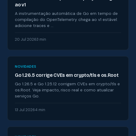
ao v1
A instrumentação automática de Go em tempo de
compilação do OpenTelemetry chega ao v1 estável:
adicione traces e …
20 Jul 2026
3 min
NOVIDADES
Go 1.26.5 corrige CVEs em crypto/tls e os.Root
Go 1.26.5 e Go 1.25.12 corrigem CVEs em crypto/tls e
os.Root. Veja impacto, risco real e como atualizar
serviços Go.
13 Jul 2026
4 min