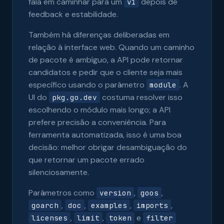
fala em caminhar para um
depois de
v1
feedback e estabilidade.
Também há diferenças deliberadas em
relação à interface web. Quando um caminho
de pacote é ambíguo, a API pode retornar
candidatos e pedir que o cliente seja mais
específico usando o parâmetro
. A
module
UI do
costuma resolver isso
pkg.go.dev
escolhendo o módulo mais longo; a API
prefere precisão a conveniência. Para
ferramenta automatizada, isso é uma boa
decisão: melhor obrigar desambiguação do
que retornar um pacote errado
silenciosamente.
Parâmetros como
,
,
version
goos
,
,
,
,
goarch
doc
examples
imports
,
,
e
licenses
limit
token
filter