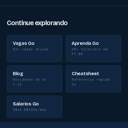
Continue explorando
Vagas Go
Aprenda Go
82+ vagas ativas
68+ tutoriais em
PT-BR
Blog
Cheatsheet
Novidades do Go
Referencia rapida
1.26
Go
Salarios Go
R$4k-R$100k/mes