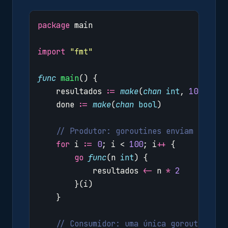
package
main
import
"fmt"
func
main
()
{
resultados
:=
make
(
chan
int
,
100
)
done
:=
make
(
chan
bool
)
// Produtor: goroutines enviam result
for
i
:=
0
;
i
<
100
;
i
++
{
go
func
(
n
int
)
{
resultados
<-
n
*
2
}(
i
)
}
// Consumidor: uma única goroutine ag