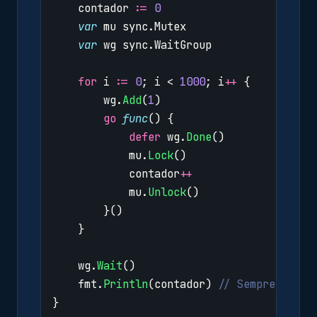
contador
:=
0
var
mu
sync
.
Mutex
var
wg
sync
.
WaitGroup
for
i
:=
0
;
i
<
1000
;
i
++
{
wg
.
Add
(
1
)
go
func
()
{
defer
wg
.
Done
()
mu
.
Lock
()
contador
++
mu
.
Unlock
()
}()
}
wg
.
Wait
()
fmt
.
Println
(
contador
)
// Sempre 1000
}