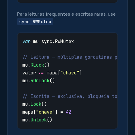
Para leituras frequentes e escritas raras, use
:
sync.RWMutex
var
mu
sync
.
RWMutex
// Leitura — múltiplas goroutines podem l
mu
.
RLock
()
valor
:=
mapa
[
"chave"
]
mu
.
RUnlock
()
// Escrita — exclusiva, bloqueia todas as
mu
.
Lock
()
mapa
[
"chave"
]
=
42
mu
.
Unlock
()