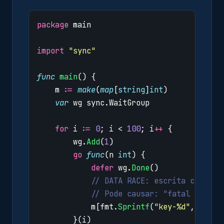
package
main
import
"sync"
func
main
()
{
m
:=
make
(
map
[
string
]
int
)
var
wg
sync
.
WaitGroup
for
i
:=
0
;
i
<
100
;
i
++
{
wg
.
Add
(
1
)
go
func
(
n
int
)
{
defer
wg
.
Done
()
// DATA RACE: escrita concorr
// Pode causar: "fatal error:
m
[
fmt
.
Sprintf
(
"key-%d"
,
n
)]
=
}(
i
)