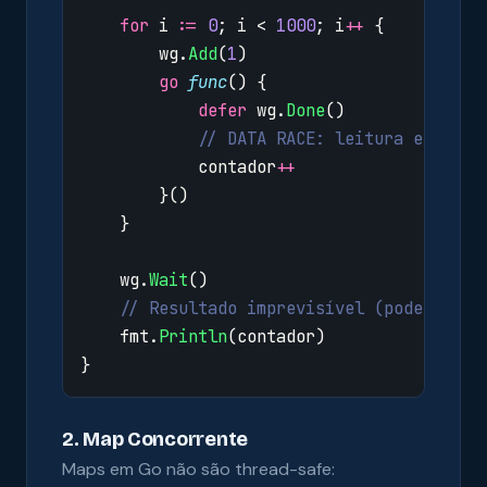
for
i
:=
0
;
i
<
1000
;
i
++
{
wg
.
Add
(
1
)
go
func
()
{
defer
wg
.
Done
()
// DATA RACE: leitura e escri
contador
++
}()
}
wg
.
Wait
()
// Resultado imprevisível (pode ser 9
fmt
.
Println
(
contador
)
}
2. Map Concorrente
Maps em Go não são thread-safe: