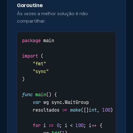
Goroutine
Às vezes a melhor solução é não
compartilhar:
package
main
import
(
"fmt"
"sync"
)
func
main
()
{
var
wg
sync
.
WaitGroup
resultados
:=
make
([]
int
,
100
)
// Pre
for
i
:=
0
;
i
<
100
;
i
++
{