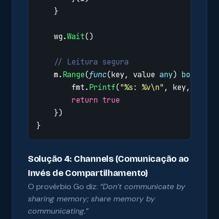
}
wg
.
Wait
()
// Leitura segura
m
.
Range
(
func
(
key
,
value
any
)
bool
{
fmt
.
Printf
(
"%s: %v\n"
,
key
,
value
return
true
})
}
Solução 4: Channels (Comunicação ao
Invés de Compartilhamento)
O provérbio Go diz:
“Don’t communicate by
sharing memory; share memory by
communicating.”