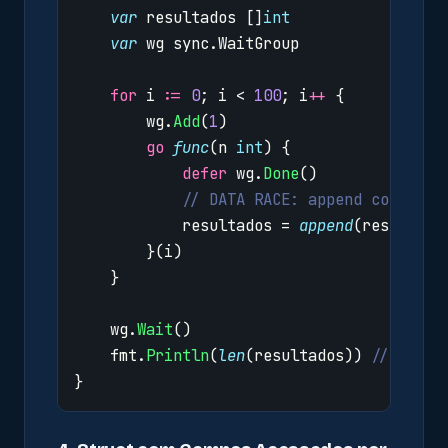
var
resultados
[]
int
var
wg
sync
.
WaitGroup
for
i
:=
0
;
i
<
100
;
i
++
{
wg
.
Add
(
1
)
go
func
(
n
int
)
{
defer
wg
.
Done
()
// DATA RACE: append concorre
resultados
=
append
(
resultado
}(
i
)
}
wg
.
Wait
()
fmt
.
Println
(
len
(
resultados
))
// Resul
}