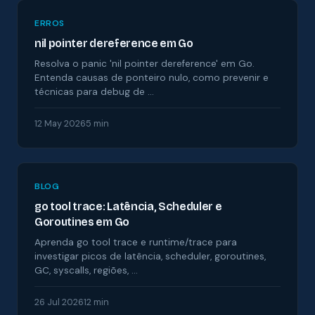
ERROS
nil pointer dereference em Go
Resolva o panic 'nil pointer dereference' em Go.
Entenda causas de ponteiro nulo, como prevenir e
técnicas para debug de …
12 May 2026
5 min
BLOG
go tool trace: Latência, Scheduler e
Goroutines em Go
Aprenda go tool trace e runtime/trace para
investigar picos de latência, scheduler, goroutines,
GC, syscalls, regiões, …
26 Jul 2026
12 min