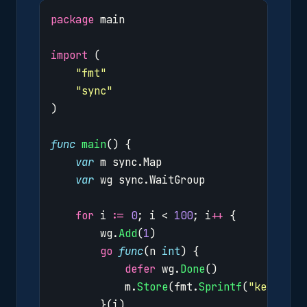
package
main
import
(
"fmt"
"sync"
)
func
main
()
{
var
m
sync
.
Map
var
wg
sync
.
WaitGroup
for
i
:=
0
;
i
<
100
;
i
++
{
wg
.
Add
(
1
)
go
func
(
n
int
)
{
defer
wg
.
Done
()
m
.
Store
(
fmt
.
Sprintf
(
"key-%d"
,
}(
i
)