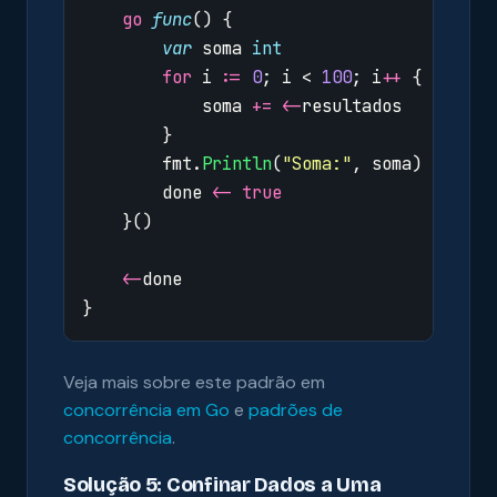
go
func
()
{
var
soma
int
for
i
:=
0
;
i
<
100
;
i
++
{
soma
+=
<-
resultados
}
fmt
.
Println
(
"Soma:"
,
soma
)
done
<-
true
}()
<-
done
}
Veja mais sobre este padrão em
concorrência em Go
e
padrões de
concorrência
.
Solução 5: Confinar Dados a Uma