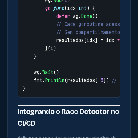
wg
.
Add
(
1
)
go
func
(
idx
int
)
{
defer
wg
.
Done
()
// Cada goroutine acessa apen
// Sem compartilhamento = sem
resultados
[
idx
]
=
idx
*
2
}(
i
)
}
wg
.
Wait
()
fmt
.
Println
(
resultados
[:
5
])
// [0 2 4
}
Integrando o Race Detector no
CI/CD
Adicione o race detector ao seu pipeline de