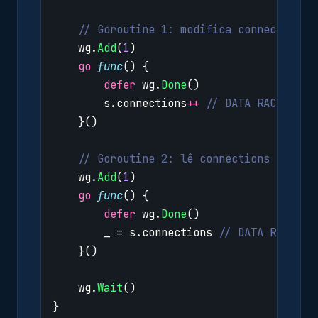
// Goroutine 1: modifica connections
wg
.
Add
(
1
)
go
func
()
{
defer
wg
.
Done
()
s
.
connections
++
// DATA RACE
}()
// Goroutine 2: lê connections
wg
.
Add
(
1
)
go
func
()
{
defer
wg
.
Done
()
_
=
s
.
connections
// DATA RACE
}()
wg
.
Wait
()
}