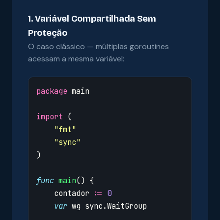
1. Variável Compartilhada Sem
Proteção
O caso clássico — múltiplas goroutines
acessam a mesma variável:
package
main
import
(
"fmt"
"sync"
)
func
main
()
{
contador
:=
0
var
wg
sync
.
WaitGroup