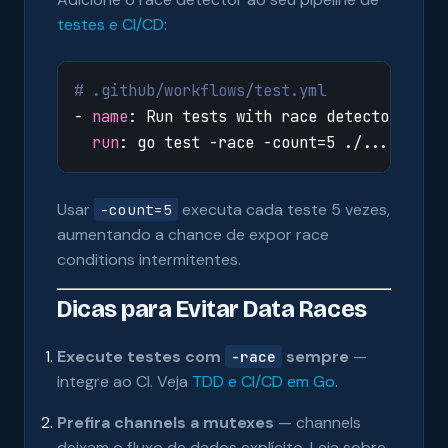
testes e CI/CD
:
# .github/workflows/test.yml
- 
name
:
Run tests with race detector
run
:
go test -race -count=5 ./...
Usar
executa cada teste 5 vezes,
-count=5
aumentando a chance de expor race
conditions intermitentes.
Dicas para Evitar Data Races
Execute testes com
sempre
—
-race
integre ao CI. Veja
TDD e CI/CD em Go
.
Prefira channels a mutexes
— channels
deixam o fluxo de dados explícito. Leia sobre