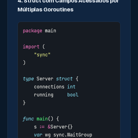
4. Struct com Campos Acessados por
Múltiplas Goroutines
package
main
import
(
"sync"
)
type
Server
struct
{
connections
int
running
bool
}
func
main
()
{
s
:=
&
Server
{}
var
wg
sync
.
WaitGroup