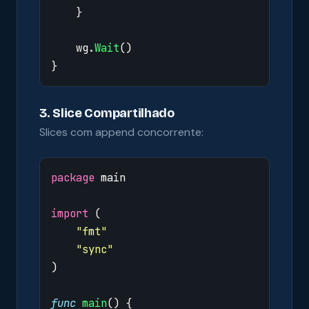
}
wg
.
Wait
()
}
3. Slice Compartilhado
Slices com append concorrente:
package
main
import
(
"fmt"
"sync"
)
func
main
()
{