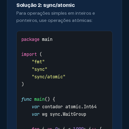
Solução 2: sync/atomic
Para operações simples em inteiros e
ponteiros, use operações atômicas:
package
main
import
(
"fmt"
"sync"
"sync/atomic"
)
func
main
()
{
var
contador
atomic
.
Int64
var
wg
sync
.
WaitGroup