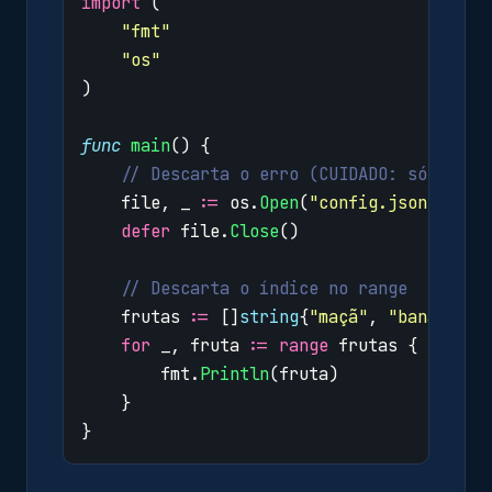
import
(
"fmt"
"os"
)
func
main
()
{
// Descarta o erro (CUIDADO: só faça 
file
,
_
:=
os
.
Open
(
"config.json"
)
defer
file
.
Close
()
// Descarta o índice no range
frutas
:=
[]
string
{
"maçã"
,
"banana"
,
for
_
,
fruta
:=
range
frutas
{
fmt
.
Println
(
fruta
)
}
}