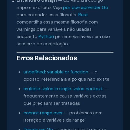
Entenda o design
— Go valoriza código
limpo e explícito. Veja
por que aprender Go
para entender essa filosofia.
Rust
compartilha essa mesma filosofia com
warnings para variáveis não usadas,
enquanto
Python
permite variáveis sem uso
sem erro de compilação.
Erros Relacionados
undefined: variable or function
— o
oposto: referência a algo que não existe
multiple-value in single-value context
—
frequentemente causa variáveis extras
que precisam ser tratadas
cannot range over
— problemas com
iteração e variáveis de range
Testes em Go
— como testar e manter