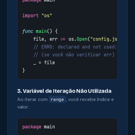
import
"os"
func
main
()
{
file
,
err
:=
os
.
Open
(
"config.json"
)
// ERRO: declared and not used: err
// (se você não verificar err)
_
=
file
}
3. Variável de Iteração Não Utilizada
Ao iterar com
, você recebe índice e
range
valor:
package
main