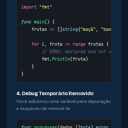
import
"fmt"
func
main
()
{
frutas
:=
[]
string
{
"maçã"
,
"banana"
,
for
i
,
fruta
:=
range
frutas
{
// ERRO: declared and not used: i
fmt
.
Println
(
fruta
)
}
}
4. Debug Temporário Removido
Você adicionou uma variável para depuração
e esqueceu de removê-la:
func
processar
(
dados
[]
byte
)
error
{