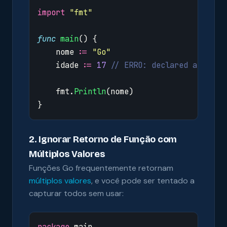
import
"fmt"
func
main
()
{
nome
:=
"Go"
idade
:=
17
// ERRO: declared and not
fmt
.
Println
(
nome
)
}
2. Ignorar Retorno de Função com
Múltiplos Valores
Funções Go frequentemente retornam
múltiplos valores
, e você pode ser tentado a
capturar todos sem usar:
package
main