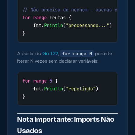
// Não precisa de nenhum — apenas contar 
for
range
frutas
{
fmt
.
Println
(
"processando..."
)
}
A partir do
Go 1.22
,
permite
for range N
iterar N vezes sem declarar variáveis:
for
range
5
{
fmt
.
Println
(
"repetindo"
)
}
Nota Importante: Imports Não
Usados