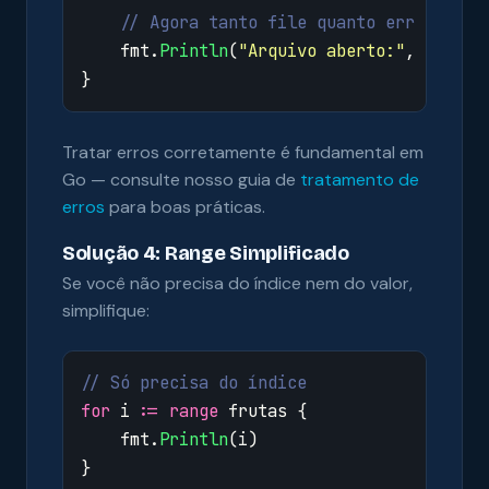
// Agora tanto file quanto err são us
fmt
.
Println
(
"Arquivo aberto:"
,
file
.
N
}
Tratar erros corretamente é fundamental em
Go — consulte nosso guia de
tratamento de
erros
para boas práticas.
Solução 4: Range Simplificado
Se você não precisa do índice nem do valor,
simplifique:
// Só precisa do índice
for
i
:=
range
frutas
{
fmt
.
Println
(
i
)
}