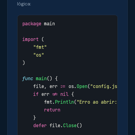
lógica:
package
main
import
(
"fmt"
"os"
)
func
main
()
{
file
,
err
:=
os
.
Open
(
"config.json"
)
if
err
!=
nil
{
fmt
.
Println
(
"Erro ao abrir:"
,
err
return
}
defer
file
.
Close
()