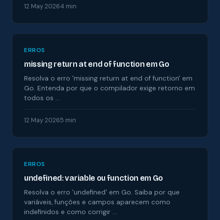
12 May 2026
4 min
ERROS
missing return at end of function em Go
Resolva o erro 'missing return at end of function' em
Go. Entenda por que o compilador exige retorno em
todos os …
12 May 2026
5 min
ERROS
undefined: variable ou function em Go
Resolva o erro 'undefined' em Go. Saiba por que
variáveis, funções e campos aparecem como
indefinidos e como corrigir …