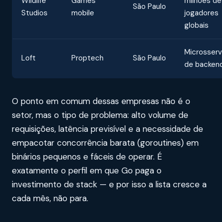
Wildlife
Games
milhões de
São Paulo
Studios
mobile
jogadores
globais
Microsserv
Loft
Proptech
São Paulo
de backen
O ponto em comum dessas empresas não é o
setor, mas o tipo de problema: alto volume de
requisições, latência previsível e a necessidade de
empacotar concorrência barata (goroutines) em
binários pequenos e fáceis de operar. É
exatamente o perfil em que Go paga o
investimento de stack — e por isso a lista cresce a
cada mês, não para.