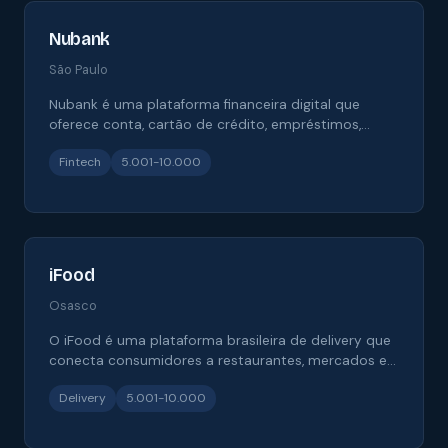
Nubank
São Paulo
Nubank é uma plataforma financeira digital que
oferece conta, cartão de crédito, empréstimos,
investimentos e soluções para pessoas físicas e
Fintech
5.001-10.000
empresas no Brasil e na América Latina.
iFood
Osasco
O iFood é uma plataforma brasileira de delivery que
conecta consumidores a restaurantes, mercados e
parceiros, oferecendo pedidos, pagamentos e
Delivery
5.001-10.000
logística por tecnologia.