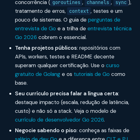
concorrência (
,
,
),
goroutines
channels
sync
tratamento de erros,
, testes e um
context
pouco de sistemas. O guia de
perguntas de
entrevista de Go
e a trilha de
entrevista técnica
Go 2026
cobrem o essencial.
Tenha projetos públicos
: repositórios com
APIs, workers, testes e README decente
superam qualquer certificação. Use o
curso
gratuito de Golang
e os
tutoriais de Go
como
base.
Seu currículo precisa falar a língua certa
:
destaque impacto (escala, redução de latência,
custo) e não só a stack. Veja o modelo de
currículo de desenvolvedor Go 2026
.
Negocie sabendo o piso
: conheça as faixas de
salário de dev Go
e a diferença entre
CLT e PJ