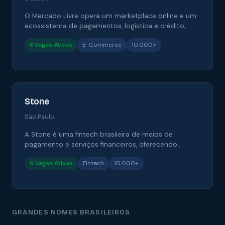
O Mercado Livre opera um marketplace online e um
ecossistema de pagamentos, logística e crédito,
conectando milhões de vendedores e compradores
8 Vagas Ativas
E-Commerce
10.000+
na América Latina.
Stone
São Paulo
A Stone é uma fintech brasileira de meios de
pagamento e serviços financeiros, oferecendo
maquininhas, contas, soluções bancárias e
6 Vagas Ativas
Fintech
10.000+
tecnologia para lojistas e empresas.
GRANDES NOMES BRASILEIROS