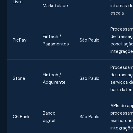
Livre
Marketplace
internas de
escala
Processa
Fintech /
de transaç
PicPay
São Paulo
Pagamentos
conciliação
integraçõ
Processa
Fintech /
de transaç
Stone
São Paulo
Adquirente
serviços d
baixa latên
APIs do ap
Banco
processa
C6 Bank
São Paulo
digital
assíncrono
integraçõ