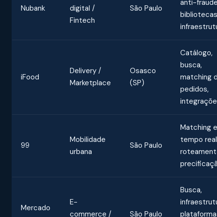
anti-fraude
Nubank
digital /
São Paulo
biblioteca
Fintech
infraestrut
Catálogo,
busca,
Delivery /
Osasco
iFood
matching 
Marketplace
(SP)
pedidos,
integraçõ
Matching 
Mobilidade
tempo real
99
São Paulo
urbana
roteament
precificaç
Busca,
E-
infraestrut
Mercado
commerce /
São Paulo
plataforma