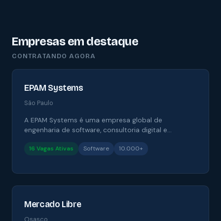
Empresas em destaque
CONTRATANDO AGORA
EPAM Systems
São Paulo
A EPAM Systems é uma empresa global de
engenharia de software, consultoria digital e
desenvolvimento de produtos, apoiando empresas
16 Vagas Ativas
Software
10.000+
em transformação digital e soluções em nuvem.
Mercado Libre
Osasco