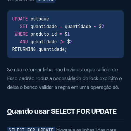
UPDATE
estoque
SET
quantidade
=
quantidade
-
$
2
WHERE
produto_id
=
$
1
AND
quantidade
>=
$
2
RETURNING
quantidade
;
Se não retornar linha, não havia estoque suficiente.
Esse padrão reduz a necessidade de lock explícito e
deixa o banco validar a regra em uma operação só.
Quando usar SELECT FOR UPDATE
bloqueia as linhas lidas para
SELECT FOR UPDATE