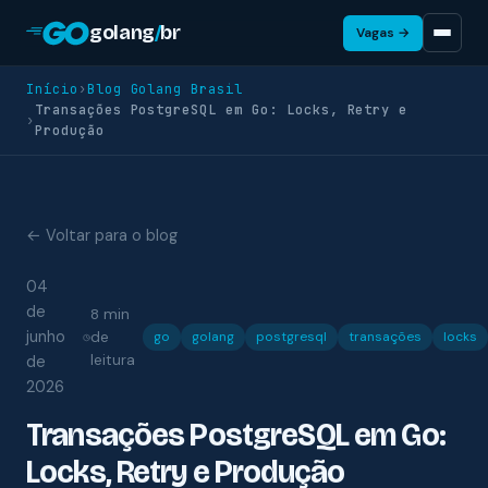
golang
/
br
Vagas →
Início
›
Blog Golang Brasil
Transações PostgreSQL em Go: Locks, Retry e
›
Produção
← Voltar para o blog
04
de
8 min
junho
de
go
golang
postgresql
transações
locks
leitura
de
2026
Transações PostgreSQL em Go:
Locks, Retry e Produção