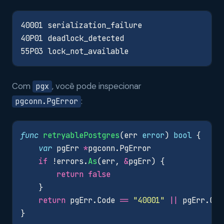
Com
, você pode inspecionar
pgx
:
pgconn.PgError
func
retryablePostgres
(
err
error
)
bool
{
var
pgErr
*
pgconn
.
PgError
if
!
errors
.
As
(
err
,
&
pgErr
)
{
return
false
}
return
pgErr
.
Code
==
"40001"
||
pgErr
.
Cod
}