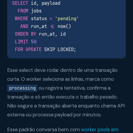
SELECT
id
,
payload
FROM
jobs
WHERE
status
=
'pending'
AND
run_at
<=
now
()
ORDER
BY
run_at
,
id
LIMIT
50
FOR
UPDATE
SKIP
LOCKED
;
Esse select deve rodar dentro de uma transação
curta. O worker seleciona as linhas, marca como
ou registra tentativa, confirma a
processing
transação e só então executa o trabalho pesado.
Não segure a transação aberta enquanto chama API
externa ou processa payload por minutos.
Esse padrão conversa bem com
worker pools em