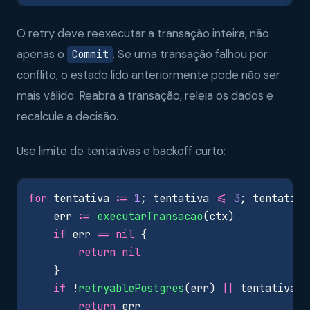
O retry deve reexecutar a transação inteira, não
apenas o
. Se uma transação falhou por
Commit
conflito, o estado lido anteriormente pode não ser
mais válido. Reabra a transação, releia os dados e
recalcule a decisão.
Use limite de tentativas e backoff curto:
for
tentativa
:=
1
;
tentativa
<=
3
;
tentativa
err
:=
executarTransacao
(
ctx
)
if
err
==
nil
{
return
nil
}
if
!
retryablePostgres
(
err
)
||
tentativa
=
return
err