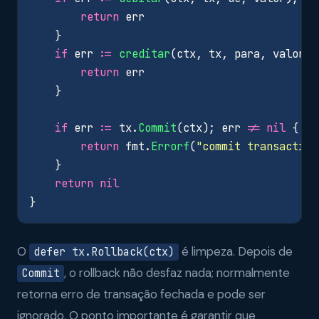
return
err
}
if
err
:=
creditar
(
ctx
,
tx
,
para
,
valor
);
return
err
}
if
err
:=
tx
.
Commit
(
ctx
);
err
!=
nil
{
return
fmt
.
Errorf
(
"commit transaction
}
return
nil
}
O
é limpeza. Depois de
defer tx.Rollback(ctx)
, o rollback não desfaz nada; normalmente
Commit
retorna erro de transação fechada e pode ser
ignorado. O ponto importante é garantir que