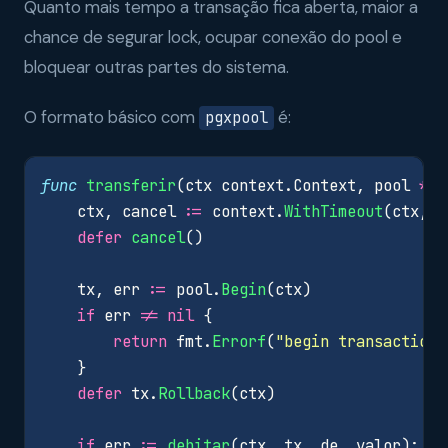
Quanto mais tempo a transação fica aberta, maior a
chance de segurar lock, ocupar conexão do pool e
bloquear outras partes do sistema.
O formato básico com
é:
pgxpool
func
transferir
(
ctx
context
.
Context
,
pool
*
pg
ctx
,
cancel
:=
context
.
WithTimeout
(
ctx
,
3
defer
cancel
()
tx
,
err
:=
pool
.
Begin
(
ctx
)
if
err
!=
nil
{
return
fmt
.
Errorf
(
"begin transaction:
}
defer
tx
.
Rollback
(
ctx
)
if
err
:=
debitar
(
ctx
,
tx
,
de
,
valor
);
er