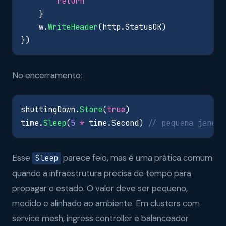
return
}
w
.
WriteHeader
(
http
.
StatusOK
)
})
No encerramento:
shuttingDown
.
Store
(
true
)
time
.
Sleep
(
5
*
time
.
Second
)
// pequena janela
Esse
parece feio, mas é uma prática comum
Sleep
quando a infraestrutura precisa de tempo para
propagar o estado. O valor deve ser pequeno,
medido e alinhado ao ambiente. Em clusters com
service mesh, ingress controller e balanceador