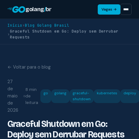
golang
/
br
Vagas →
Início
›
Blog Golang Brasil
Graceful Shutdown em Go: Deploy sem Derrubar
›
Requests
← Voltar para o blog
27
de
8 min
go
golang
graceful-
kubernetes
deploy
maio
de
shutdown
leitura
de
2026
Graceful Shutdown em Go:
Deploy sem Derrubar Requests