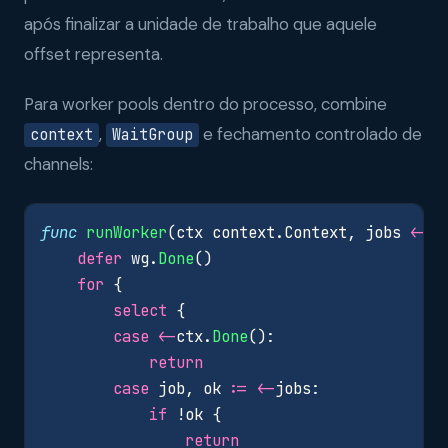
após finalizar a unidade de trabalho que aquele
offset representa.
Para worker pools dentro do processo, combine
,
e fechamento controlado de
context
WaitGroup
channels:
func
runWorker
(
ctx
context
.
Context
,
jobs
<-
ch
defer
wg
.
Done
()
for
{
select
{
case
<-
ctx
.
Done
():
return
case
job
,
ok
:=
<-
jobs
:
if
!
ok
{
return