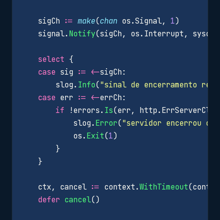
sigCh
:=
make
(
chan
os
.
Signal
,
1
)
signal
.
Notify
(
sigCh
,
os
.
Interrupt
,
syscal
select
{
case
sig
:=
<-
sigCh
:
slog
.
Info
(
"sinal de encerramento rece
case
err
:=
<-
errCh
:
if
!
errors
.
Is
(
err
,
http
.
ErrServerClos
slog
.
Error
(
"servidor encerrou com
os
.
Exit
(
1
)
}
}
ctx
,
cancel
:=
context
.
WithTimeout
(
contex
defer
cancel
()