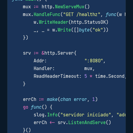
mux
:=
http
.
NewServeMux
()
mux
.
HandleFunc
(
"GET /healthz"
,
func
(
w
htt
w
.
WriteHeader
(
http
.
StatusOK
)
_
,
_
=
w
.
Write
([]
byte
(
"ok"
))
})
srv
:=
&
http
.
Server
{
Addr
:
":8080"
,
Handler
:
mux
,
ReadHeaderTimeout
:
5
*
time
.
Second
,
}
errCh
:=
make
(
chan
error
,
1
)
go
func
()
{
slog
.
Info
(
"servidor iniciado"
,
"addr"
errCh
<-
srv
.
ListenAndServe
()
}()