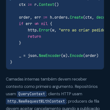
ctx
:=
r
.
Context
()
order
,
err
:=
h
.
orders
.
Create
(
ctx
,
decode
if
err
!=
nil
{
http
.
Error
(
w
,
"erro ao criar pedido"
,
return
}
_
=
json
.
NewEncoder
(
w
).
Encode
(
order
)
}
Camadas internas também devem receber
contexto como primeiro argumento. Repositórios
usam
; clients HTTP usam
QueryContext
; producers de fila
http.NewRequestWithContext
devem aceitar cancelamento quando a publicação