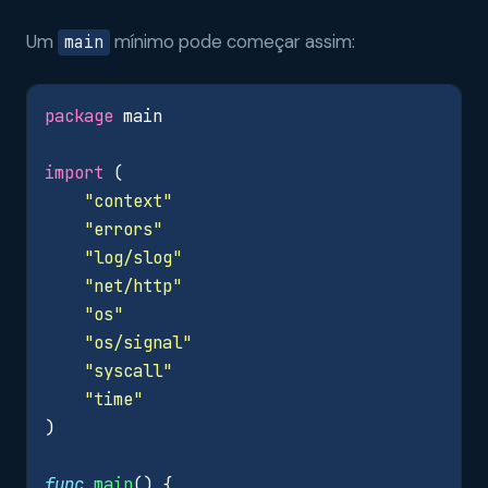
Um
mínimo pode começar assim:
main
package
main
import
(
"context"
"errors"
"log/slog"
"net/http"
"os"
"os/signal"
"syscall"
"time"
)
func
main
()
{