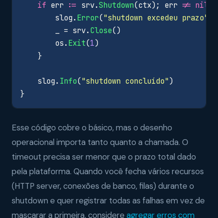
if
err
:=
srv
.
Shutdown
(
ctx
);
err
!=
nil
{
slog
.
Error
(
"shutdown excedeu prazo"
,
_
=
srv
.
Close
()
os
.
Exit
(
1
)
}
slog
.
Info
(
"shutdown concluído"
)
}
Esse código cobre o básico, mas o desenho
operacional importa tanto quanto a chamada. O
timeout precisa ser menor que o prazo total dado
pela plataforma. Quando você fecha vários recursos
(HTTP server, conexões de banco, filas) durante o
shutdown e quer registrar todas as falhas em vez de
mascarar a primeira, considere
agregar erros com