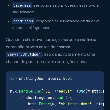
: responde se o processo está vivo e
liveness
não travado.
: responde se a instância ainda deve
readiness
receber tráfego novo.
Quando o shutdown começa, marque a instância
como não pronta antes de chamar
. Isso dá ao roteamento uma
Server.Shutdown
chance de parar de enviar requisições novas.
var
shuttingDown
atomic
.
Bool
mux
.
HandleFunc
(
"GET /readyz"
,
func
(
w
http
.
Res
if
shuttingDown
.
Load
()
{
http
.
Error
(
w
,
"shutting down"
,
http
.
S