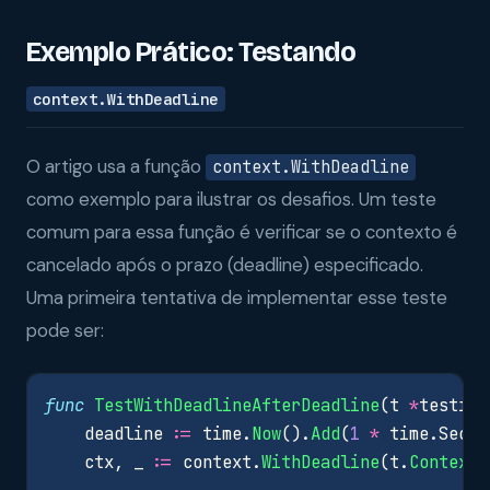
Exemplo Prático: Testando
context.WithDeadline
O artigo usa a função
context.WithDeadline
como exemplo para ilustrar os desafios. Um teste
comum para essa função é verificar se o contexto é
cancelado após o prazo (deadline) especificado.
Uma primeira tentativa de implementar esse teste
pode ser:
func
TestWithDeadlineAfterDeadline
(
t
*
testing
deadline
:=
time
.
Now
().
Add
(
1
*
time
.
Secon
ctx
,
_
:=
context
.
WithDeadline
(
t
.
Context
(