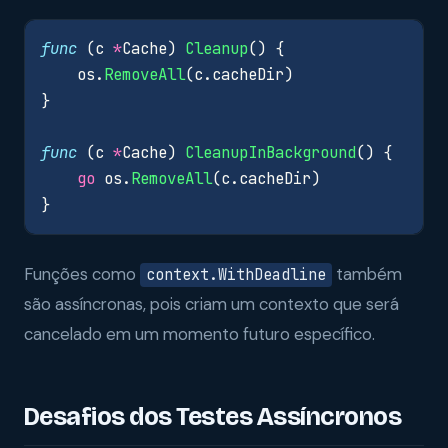
func
(
c
*
Cache
)
Cleanup
()
{
os
.
RemoveAll
(
c
.
cacheDir
)
}
func
(
c
*
Cache
)
CleanupInBackground
()
{
go
os
.
RemoveAll
(
c
.
cacheDir
)
}
Funções como
também
context.WithDeadline
são assíncronas, pois criam um contexto que será
cancelado em um momento futuro específico.
Desafios dos Testes Assíncronos