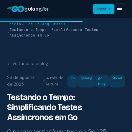
golang
/
br
Vagas →
Início
›
Blog Golang Brasil
Testando o Tempo: Simplificando Testes
›
Assíncronos em Go
← Voltar para o blog
26 de agosto
4 min de
go
golang
go-
oficial
blog
de 2025
leitura
Testando o Tempo:
Simplificando Testes
Assíncronos em Go
O pacote testing/synctest do Go 1.25