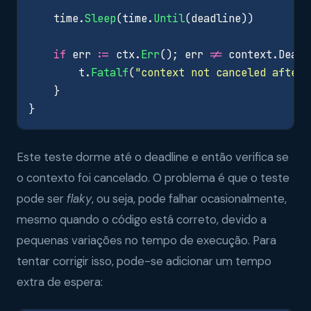
time
.
Sleep
(
time
.
Until
(
deadline
))
if
err
:=
ctx
.
Err
();
err
!=
context
.
Deadl
t
.
Fatalf
(
"context not canceled after 
}
}
Este teste dorme até o deadline e então verifica se
o contexto foi cancelado. O problema é que o teste
pode ser
flaky
, ou seja, pode falhar ocasionalmente,
mesmo quando o código está correto, devido a
pequenas variações no tempo de execução. Para
tentar corrigir isso, pode-se adicionar um tempo
extra de espera: