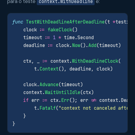
para o teste
é:
context.WithDeadline
func
TestWithDeadlineAfterDeadline
(
t
*
testing
clock
:=
fakeClock
()
timeout
:=
1
*
time
.
Second
deadline
:=
clock
.
Now
().
Add
(
timeout
)
ctx
,
_
:=
context
.
WithDeadlineClock
(
t
.
Context
(),
deadline
,
clock
)
clock
.
Advance
(
timeout
)
context
.
WaitUntilIdle
(
ctx
)
if
err
:=
ctx
.
Err
();
err
!=
context
.
Deadl
t
.
Fatalf
(
"context not canceled after 
}
}