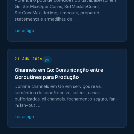
Aprenda o pool de conexões do database/sql em
Go: SetMaxOpenConns, SetMaxIdleConns,
SetConnMaxLifetime, timeouts, prepared
statements e armadilhas de …
Ler artigo
21 JUN 2026
go
Channels em Go: Comunicação entre
Goroutines para Produção
Domine channels em Go em serviços reais:
semântica de send/receive, select, canais
bufferizados, nil channels, fechamento seguro, fan-
in/fan-out, …
Ler artigo