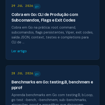
29 JUL 2026
go
Cobra em Go: CLI de Produção com
Subcomandos, Flags e Exit Codes
Cobra em Go na prática: root command,
subcomandos, flags persistentes, Viper, exit codes,
saída JSON, context, testes e completions para
CLI de …
Ler artigo
28 JUL 2026
go
Benchmarks em Go: testing.B, benchmem e
pprof
Aprenda benchmarks em Go com testing.B, b.Loop,
go test -bench, -benchmem, sub-benchmarks,
alocações, pprof e armadilhas que distorcem