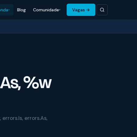
enda
Blog
Comunidade
Vagas →
s.As, %w
rrors.Is, errors.As,