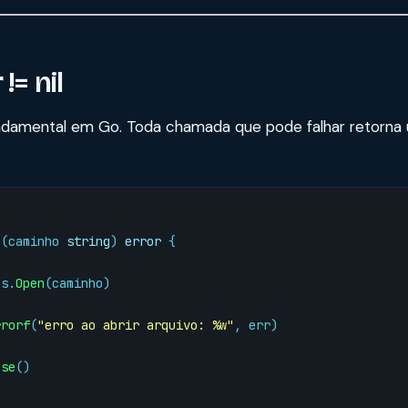
!= nil
undamental em Go. Toda chamada que pode falhar retorna
o
(
caminho
string
)
error
{
os
.
Open
(
caminho
)
rrorf
(
"erro ao abrir arquivo: %w"
,
err
)
ose
()