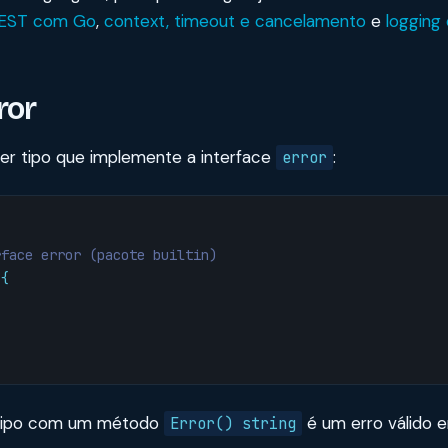
REST com Go
,
context, timeout e cancelamento
e
logging
ror
er tipo que implemente a interface
:
error
rface error (pacote builtin)
{
r tipo com um método
é um erro válido e
Error() string