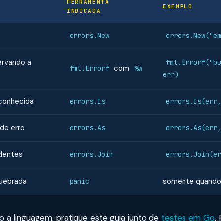
FERRAMENTA
EXEMPLO
INDICADA
errors.New
errors.New("em
ervando a
fmt.Errorf("bu
com
fmt.Errorf
%w
err)
conhecida
errors.Is
errors.Is(err,
 de erro
errors.As
errors.As(err,
ndentes
errors.Join
errors.Join(er
quebrada
somente quando 
panic
 a linguagem, pratique este guia junto de
testes em Go
.