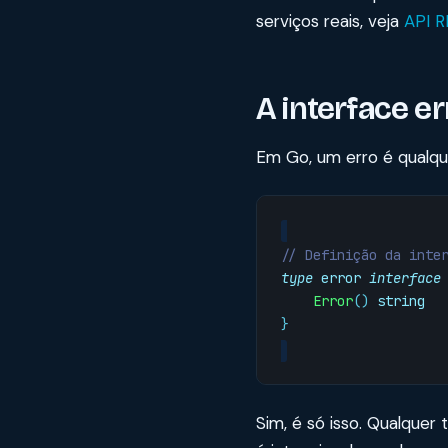
serviços reais, veja
API 
A interface er
Em Go, um erro é qualqu
// Definição da inte
type
error
interface
Error
()
string
}
Sim, é só isso. Qualque