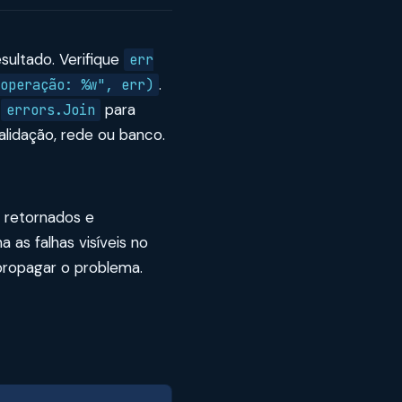
sultado. Verifique
err
.
operação: %w", err)
,
para
errors.Join
alidação, rede ou banco.
, retornados e
 as falhas visíveis no
propagar o problema.