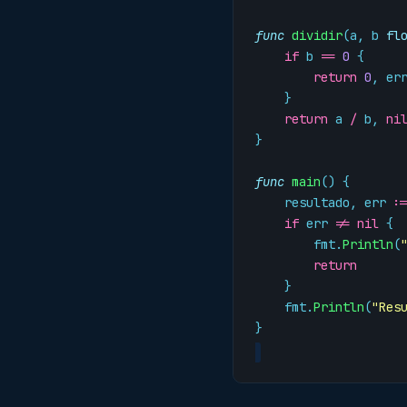
func
dividir
(
a
,
b
fl
if
b
==
0
{
return
0
,
er
}
return
a
/
b
,
ni
}
func
main
()
{
resultado
,
err
:
if
err
!=
nil
{
fmt
.
Println
(
return
}
fmt
.
Println
(
"Res
}