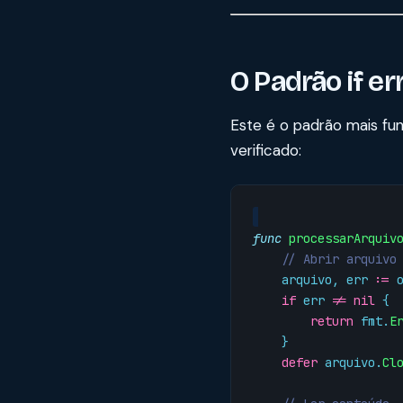
O Padrão if err 
Este é o padrão mais f
verificado:
func
processarArquiv
// Abrir arquivo
arquivo
,
err
:=
if
err
!=
nil
{
return
fmt
.
E
}
defer
arquivo
.
Cl