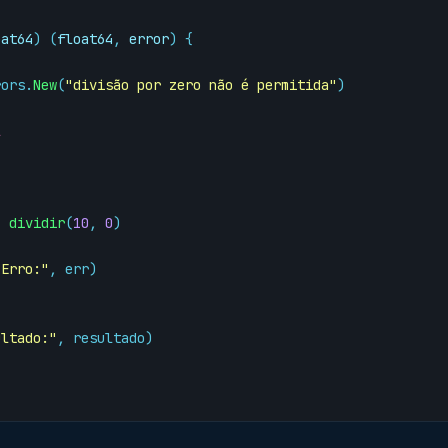
oat64
)
(
float64
,
error
)
{
rors
.
New
(
"divisão por zero não é permitida"
)
l
=
dividir
(
10
,
0
)
"Erro:"
,
err
)
ultado:"
,
resultado
)