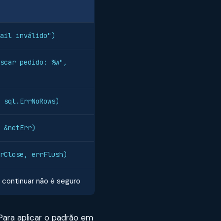
ail inválido")
scar pedido: %w",
 sql.ErrNoRows)
 &netErr)
rClose, errFlush)
continuar não é seguro
 Para aplicar o padrão em