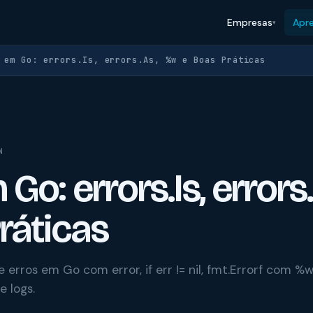
Empresas
Apr
 em Go: errors.Is, errors.As, %w e Boas Práticas
N
 Go: errors.Is, error
ráticas
ros em Go com error, if err != nil, fmt.Errorf com %w, e
e logs.