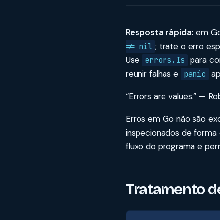
Resposta rápida:
em Go,
; trate o erro 
!= nil
Use
para co
errors.Is
reunir falhas e
ap
panic
“Errors are values.” — Ro
Erros em Go não são ex
inspecionados de forma e
fluxo do programa e per
Tratamento de