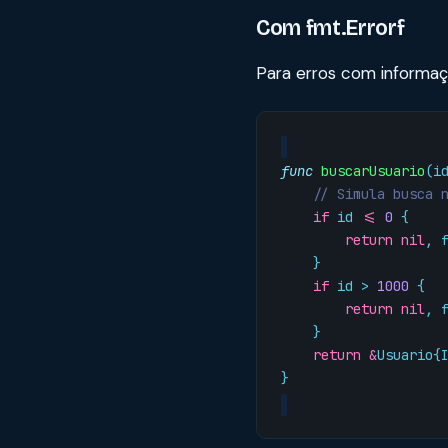
Com fmt.Errorf
Para erros com informaç
func
buscarUsuario
(
i
// Simula busca 
if
id
<=
0
{
return
nil
,
}
if
id
>
1000
{
return
nil
,
}
return
&
Usuario
{
}