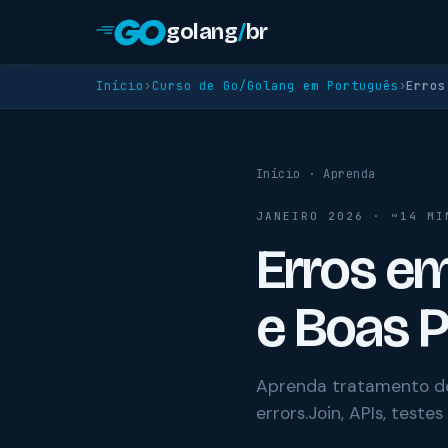
golang
/
br
Início
›
Curso de Go/Golang em Português
›
Erros
Início
·
Aprenda
JANEIRO 2026 · ~14 MI
Erros em
e Boas P
Aprenda tratamento de er
errors.Join, APIs, testes 