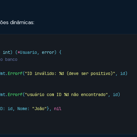
ões dinâmicas:
d
int
)
(
*
Usuario
,
error
)
{
no banco
fmt
.
Errorf
(
"ID inválido: %d (deve ser positivo)"
,
id
)
fmt
.
Errorf
(
"usuário com ID %d não encontrado"
,
id
)
ID
:
id
,
Nome
:
"João"
},
nil