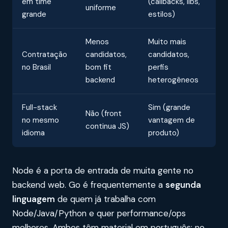
em time
(callbacks, libs,
uniforme
grande
estilos)
Menos
Muito mais
Contratação
candidatos,
candidatos,
no Brasil
bom fit
perfis
backend
heterogêneos
Full-stack
Sim (grande
Não (front
no mesmo
vantagem de
continua JS)
idioma
produto)
Node é a porta de entrada de muita gente no
backend web. Go é frequentemente a
segunda
linguagem
de quem já trabalha com
Node/Java/Python e quer performance/ops
melhores. Ambos têm material em português; no