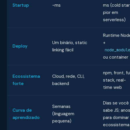
Startup
~ms
ms (cold star
pior em
serverless)
Runtime Nod
Um binário, static
+
Deploy
linking fácil
node_modul
ou container
npm, front, fu
Ecossistema
Cloud, rede, CLI,
stack, real-
forte
backend
time web
Dias se você 
Semanas
Curva de
sabe JS; ano
(linguagem
aprendizado
para dominar
pequena)
ecossistema