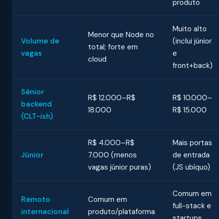
produto
Muito alto
Menor que Node no
Volume de
(inclui júnior
total; forte em
vagas
e
cloud
front+back)
Sênior
R$ 12.000–R$
R$ 10.000–
backend
18.000
R$ 15.000
(CLT-ish)
R$ 4.000–R$
Mais portas
Júnior
7.000 (menos
de entrada
vagas júnior puras)
(JS ubíquo)
Comum em
Remoto
Comum em
full-stack e
internacional
produto/plataforma
startups