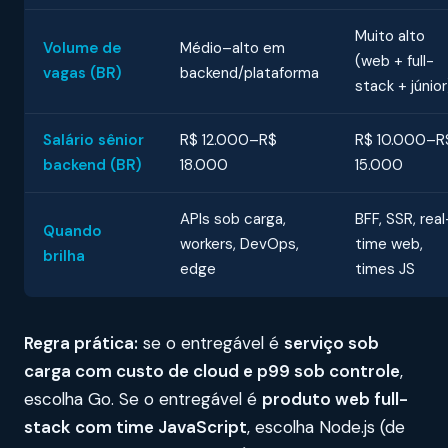
Muito alto
Volume de
Médio–alto em
(web + full-
vagas (BR)
backend/plataforma
stack + júnior
Salário sênior
R$ 12.000–R$
R$ 10.000–R
backend (BR)
18.000
15.000
APIs sob carga,
BFF, SSR, real
Quando
workers, DevOps,
time web,
brilha
edge
times JS
Regra prática:
se o entregável é
serviço sob
carga com custo de cloud e p99 sob controle
,
escolha Go. Se o entregável é
produto web full-
stack com time JavaScript
, escolha Node.js (de