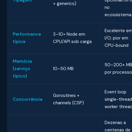
Tipagem
opcional/fort
+ generics)
no
ecossistema
Excelente e
Performance
3–10× Node em
I/O; pior em
típica
CPU/API sob carga
CPU-bound
Memória
50–200+ M
(serviço
10–50 MB
por processo
típico)
Event loop
Goroutines +
Concorrência
single-thread
channels (CSP)
worker threa
Dezenas a
centenas de