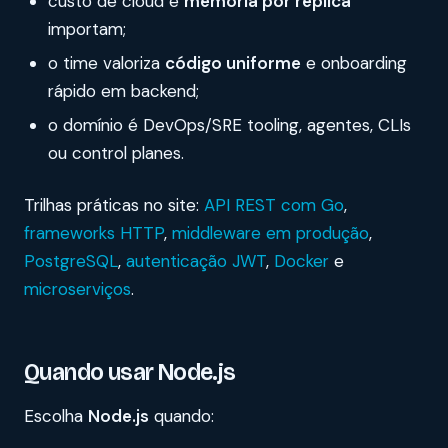
custo de cloud e
memória por réplica
importam;
o time valoriza
código uniforme
e onboarding
rápido em backend;
o domínio é DevOps/SRE tooling, agentes, CLIs
ou control planes.
Trilhas práticas no site:
API REST com Go
,
frameworks HTTP
,
middleware em produção
,
PostgreSQL
,
autenticação JWT
,
Docker
e
microserviços
.
Quando usar Node.js
Escolha
Node.js
quando: