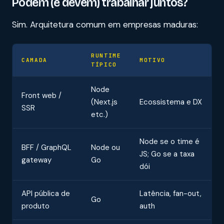
Podem (e devem) trabalhar juntos?
Sim. Arquitetura comum em empresas maduras:
RUNTIME
CAMADA
MOTIVO
TÍPICO
Node
Front web /
(Next.js
Ecossistema e DX
SSR
etc.)
Node se o time é
BFF / GraphQL
Node ou
JS; Go se a taxa
gateway
Go
dói
API pública de
Latência, fan-out,
Go
produto
auth