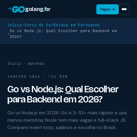
golang
/
br
Vagas →
Início
›
Curso de Go/Golang em Português
Go vs Node.js: Qual Escolher para Backend em
›
2026?
Início
·
Aprenda
JANEIRO 2026 · ~11 MIN
Go vs Node.js: Qual Escolher
para Backend em 2026?
Go vs Node.js em 2026: Go é 3–10× mais rápido e usa
menos memória; Node tem mais vagas e full-stack JS.
Compare event loop, salários e escolha no Brasil.