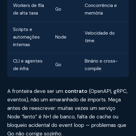
Workers de fila
Concorrência e
Go
de alta taxa
memória
Scripts e
Velocidade do
automações
Node
time
internas
CLI e agentes
Binário e cross-
Go
de infra
compile
A fronteira deve ser um
contrato
(OpenAPI, gRPC,
eventos), não um emaranhado de imports. Meça
antes de reescrever: muitas vezes um serviço
Node “lento” é N+1 de banco, falta de cache ou
bloqueio acidental do event loop — problemas que
Go não corrige sozinho.