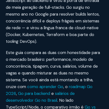
JavaScript ao backend e virou a porta de entrada
de meia geração de full-stacks. Go surgiu no
mesmo ano no Google para resolver builds lentos,
concorrência difícil e deploys frágeis em sistemas
de rede — e virou a língua franca de cloud-native
(Docker, Kubernetes, Terraform e boa parte do
tooling DevOps).
Este guia compara as duas com honestidade para
o mercado brasileiro: performance, modelo de
concorrência, tipagem, curva, salários, volume de
vagas e quando misturar as duas no mesmo
sistema. Se você ainda está montando a trilha,
cruze com
como aprender Go
, o
roadmap Go
2026
,
Go para backend
e
salários de
desenvolvedor Go no Brasil
. No lado
TypeScript/Node, o comparativo irmão é
Go vs