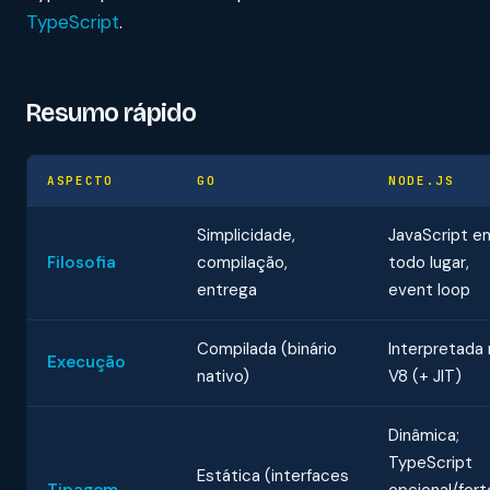
TypeScript
.
Resumo rápido
ASPECTO
GO
NODE.JS
Simplicidade,
JavaScript e
Filosofia
compilação,
todo lugar,
entrega
event loop
Compilada (binário
Interpretada
Execução
nativo)
V8 (+ JIT)
Dinâmica;
TypeScript
Estática (interfaces