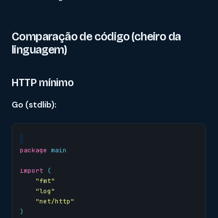
Comparação de código (cheiro da
linguagem)
HTTP mínimo
Go (stdlib):
package
main
import
(
"fmt"
"log"
"net/http"
)