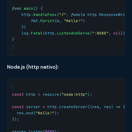
func
main
()
{
http
.
HandleFunc
(
"/"
,
func
(
w
http
.
ResponseWrite
fmt
.
Fprint
(
w
,
"Hello!"
)
})
log
.
Fatal
(
http
.
ListenAndServe
(
":8080"
,
nil
))
}
Node.js (http nativo):
const
http
=
require
(
"node:http"
);
const
server
=
http
.
createServer
((
req
,
res
)
=>
{
res
.
end
(
"Hello!"
);
});
server
.
listen
(
8080
);