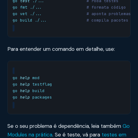
go 
test
 ./...                 
# roda testes
go fmt ./...                  
# formata código
go vet ./...                  
# aponta problemas s
go build ./...                
# compila pacotes
Para entender um comando em detalhe, use:
go 
help
go 
help
go 
help
go 
help
Se o seu problema é dependência, leia também
Go
Modules na prática
. Se é teste, vá para
testes em