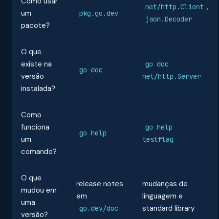
Como usar
,
net/http.Client
um
pkg.go.dev
json.Decoder
pacote?
O que
existe na
go doc
go doc
versão
net/http.Server
instalada?
Como
funciona
go help
go help
um
testflag
comando?
O que
release notes
mudanças de
mudou em
em
linguagem e
uma
standard library
go.dev/doc
versão?