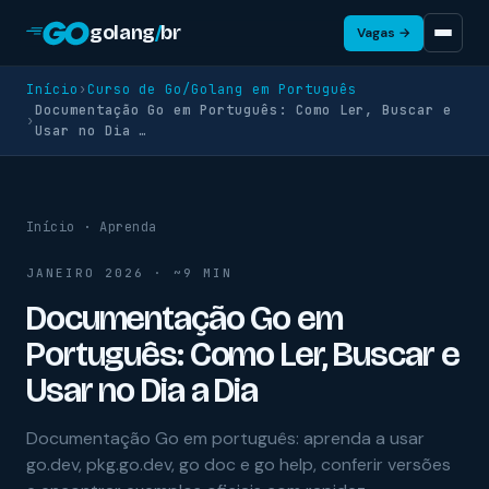
golang
/
br
Vagas →
Início
›
Curso de Go/Golang em Português
Documentação Go em Português: Como Ler, Buscar e
›
Usar no Dia …
Início
·
Aprenda
JANEIRO 2026 · ~9 MIN
Documentação Go em
Português: Como Ler, Buscar e
Usar no Dia a Dia
Documentação Go em português: aprenda a usar
go.dev, pkg.go.dev, go doc e go help, conferir versões