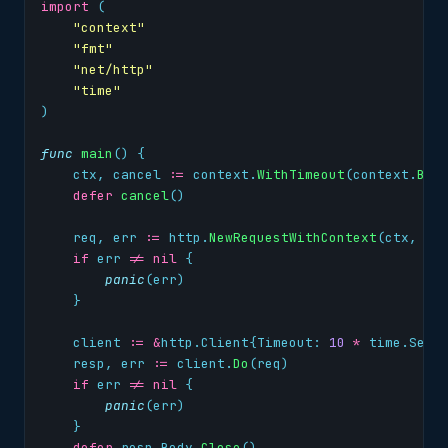
import
(
"context"
"fmt"
"net/http"
"time"
)
func
main
()
{
ctx
,
cancel
:=
context
.
WithTimeout
(
context
.
Bac
defer
cancel
()
req
,
err
:=
http
.
NewRequestWithContext
(
ctx
,
ht
if
err
!=
nil
{
panic
(
err
)
}
client
:=
&
http
.
Client
{
Timeout
:
10
*
time
.
Seco
resp
,
err
:=
client
.
Do
(
req
)
if
err
!=
nil
{
panic
(
err
)
}
defer
resp
.
Body
.
Close
()