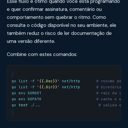
Esse fluxo é ótimo quando você está programando
e quer confirmar assinatura, comentário ou
comportamento sem quebrar o ritmo. Como
consulta o código disponível no seu ambiente, ele
também reduz o risco de ler documentação de
uma versão diferente.
Combine com estes comandos:
go list -f 
'{{.Doc}}'
 net/http       
# resumo do p
go list -f 
'{{.Dir}}'
 net/http       
# diretório d
go env GOROOT                        
# raiz da ins
go env GOPATH                        
# cache e wor
go 
test
 ./...                         
# valida o u