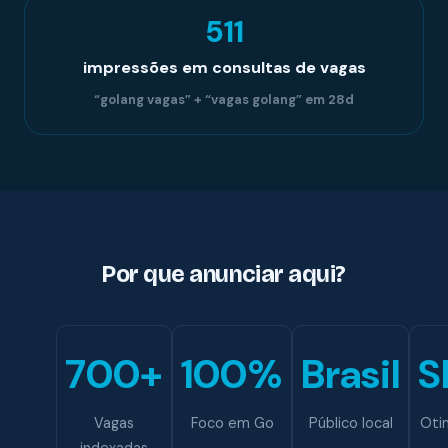
511
impressões em consultas de vagas
“golang vagas” + “vagas golang” em 28d
Por que anunciar aqui?
700+
100%
Brasil
S
Vagas
Foco em Go
Público local
Oti